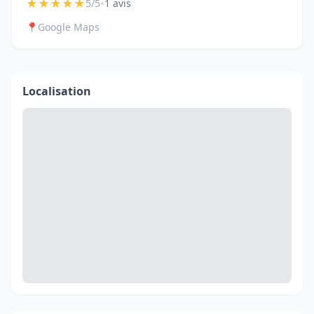
★
★
★
★
★
•
5/5
1 avis
📍
Google Maps
Localisation