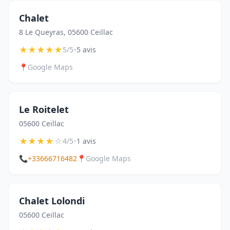
Chalet
8 Le Queyras, 05600 Ceillac
★
★
★
★
★
•
5/5
5 avis
📍
Google Maps
Le Roitelet
05600 Ceillac
★
★
★
★
☆
•
4/5
1 avis
📞
+33666716482
📍
Google Maps
Chalet Lolondi
05600 Ceillac