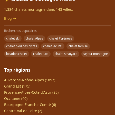
1,384 chalets montagne dans 143 villes.
Blog →
Recherches populaires
chalet ski
chalet Alpes
chalet Pyrénées
chalet pied des pistes
chalet jacuzzi
chalet famille
location chalet
chalet luxe
chalet savoyard
séjour montagne
Top régions
Auvergne-Rhône-Alpes (1057)
Grand Est (175)
Provence-Alpes-Côte d'Azur (85)
Occitanie (40)
Bourgogne-Franche-Comté (6)
Centre-Val de Loire (2)