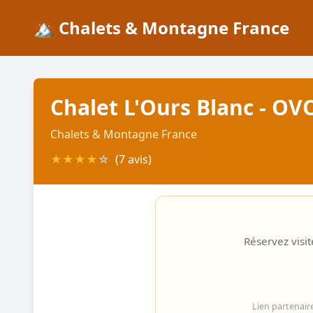
🏔️ Chalets & Montagne France
Chalet L'Ours Blanc - O
Chalets & Montagne France
★
★
★
★
☆
(7 avis)
Réservez visit
Lien partenair