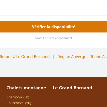
Vérifier la disponibilité
Gratuit et sans engagement
Retour à Le Grand-Bornand
|
Région Auvergne Rhone Al
Chalets montagne — Le Grand-Bornand
Chamonix (50)
Courchevel (50)