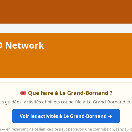
VO Network
🎟️ Que faire à Le Grand-Bornand ?
es guidées, activités et billets coupe-file à Le Grand-Bornand et
Voir les activités à Le Grand-Bornand →
e — en réservant via ce lien, ce site peut percevoir une commission, sans sur