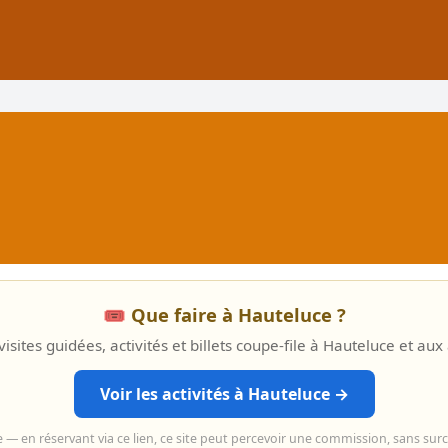
🎟️ Que faire à Hauteluce ?
isites guidées, activités et billets coupe-file à Hauteluce et aux
Voir les activités à Hauteluce →
e — en réservant via ce lien, ce site peut percevoir une commission, sans sur