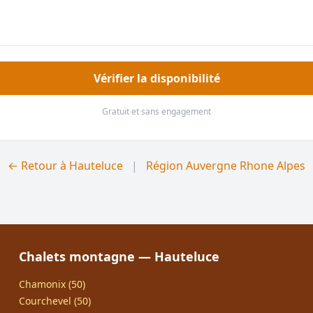
Vérifier la disponibilité
Gratuit et sans engagement
← Retour à Hauteluce
|
Région Auvergne Rhone Alpes
Chalets montagne — Hauteluce
Chamonix (50)
Courchevel (50)