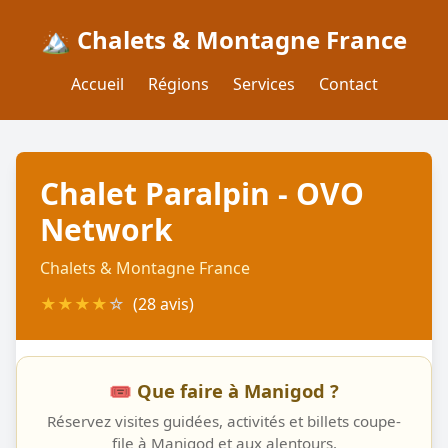
🏔️ Chalets & Montagne France
Accueil
Régions
Services
Contact
Chalet Paralpin - OVO
Network
Chalets & Montagne France
★
★
★
★
☆
(28 avis)
🎟️ Que faire à Manigod ?
Réservez visites guidées, activités et billets coupe-
file à Manigod et aux alentours.