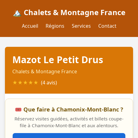
🏔️ Chalets & Montagne France
Accueil
Régions
Services
Contact
Mazot Le Petit Drus
Chalets & Montagne France
★
★
★
★
★
(4 avis)
🎟️ Que faire à Chamonix-Mont-Blanc ?
Réservez visites guidées, activités et billets coupe-
file à Chamonix-Mont-Blanc et aux alentours.