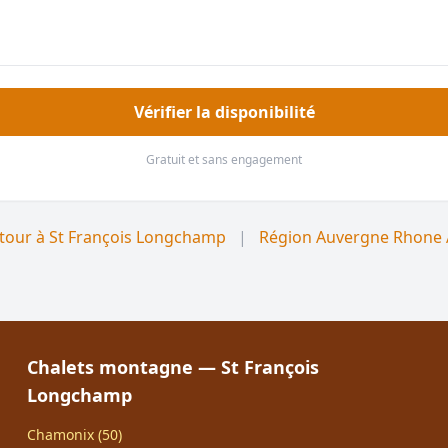
Vérifier la disponibilité
Gratuit et sans engagement
tour à St François Longchamp
|
Région Auvergne Rhone 
Chalets montagne — St François
Longchamp
Chamonix (50)