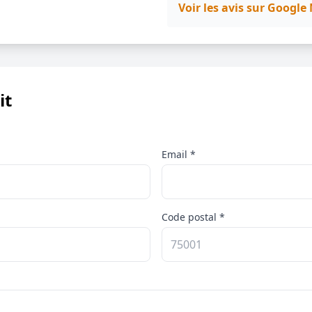
Voir les avis sur Googl
it
p
Email *
Code postal *