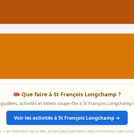
🎟️ Que faire à St François Longchamp ?
 guidées, activités et billets coupe-file à St François Longchamp 
Voir les activités à St François Longchamp →
e — en réservant via ce lien, ce site peut percevoir une commission, sans sur