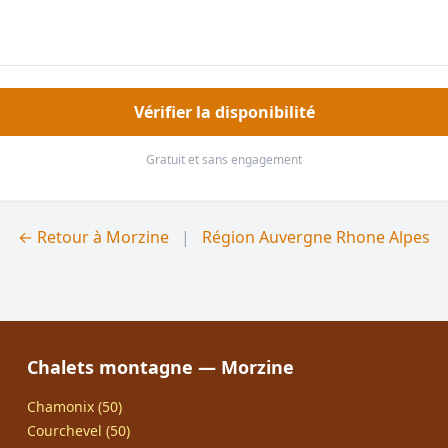
Vérifier la disponibilité
Gratuit et sans engagement
← Retour à Morzine
|
Région Auvergne Rhone Alpes
Chalets montagne — Morzine
Chamonix (50)
Courchevel (50)