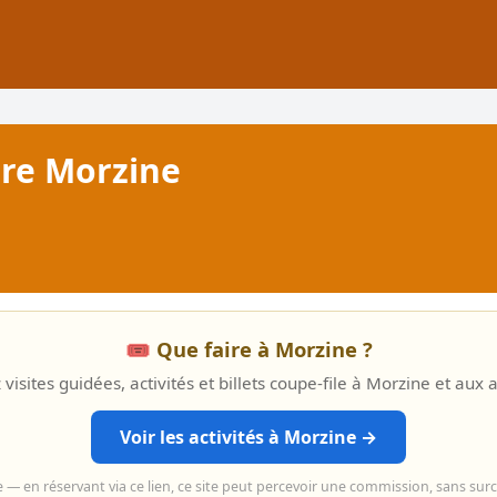
ure Morzine
🎟️ Que faire à Morzine ?
visites guidées, activités et billets coupe-file à Morzine et aux 
Voir les activités à Morzine →
e — en réservant via ce lien, ce site peut percevoir une commission, sans sur