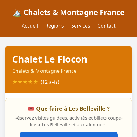
🏔️ Chalets & Montagne France
Accueil
Régions
Services
Contact
Chalet Le Flocon
Chalets & Montagne France
★
★
★
★
★
(12 avis)
🎟️ Que faire à Les Belleville ?
Réservez visites guidées, activités et billets coupe-
file à Les Belleville et aux alentours.