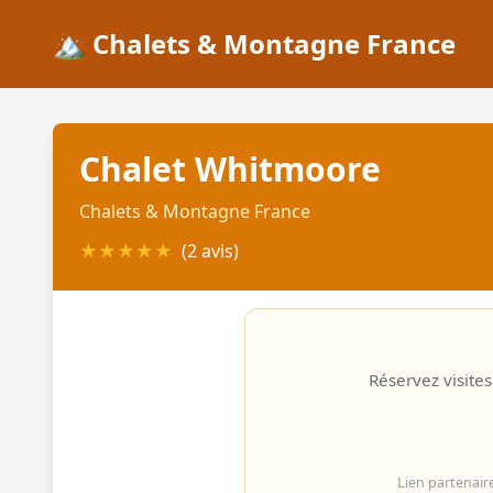
🏔️ Chalets & Montagne France
Chalet Whitmoore
Chalets & Montagne France
★
★
★
★
★
(2 avis)
Réservez visites
Lien partenair