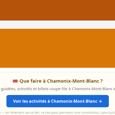
🎟️ Que faire à Chamonix-Mont-Blanc ?
 guidées, activités et billets coupe-file à Chamonix-Mont-Blanc 
Voir les activités à Chamonix-Mont-Blanc →
e — en réservant via ce lien, ce site peut percevoir une commission, sans sur