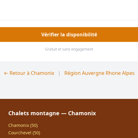
Vérifier la disponibilité
Gratuit et sans engagement
← Retour à Chamonix
|
Région Auvergne Rhone Alpes
Chalets montagne — Chamonix
Chamonix (50)
Courchevel (50)